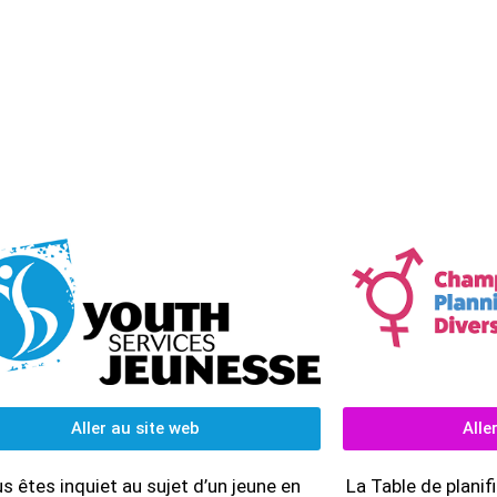
12e année
Cal
Aller au site web
Alle
s êtes inquiet au sujet d’un jeune en
La Table de planif