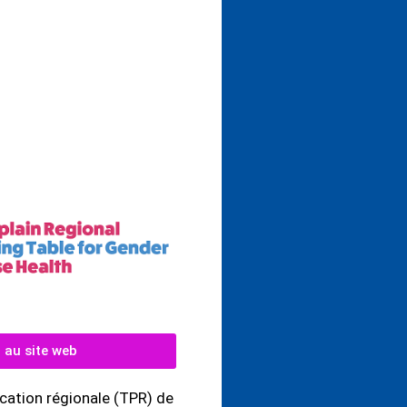
endrier
r au site web
ication régionale (TPR) de