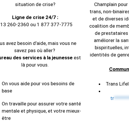
situation de crise?
Champlain pour 
trans, non-binaires
Ligne de crise 24/7 :
et de diverses i
613 260-2360 ou 1 877 377-7775
coalition de mem
de prestataires
améliorer la sa
us avez besoin d’aide, mais vous ne
bispirituelles, 
savez pas où aller?
identités de genr
ureau des services à la jeunesse
est
là pour vous.
Communi
On vous aide pour vos besoins de
Trans Life
base
tr
******
On travaille pour assurer votre santé
mentale et physique, et votre mieux-
être