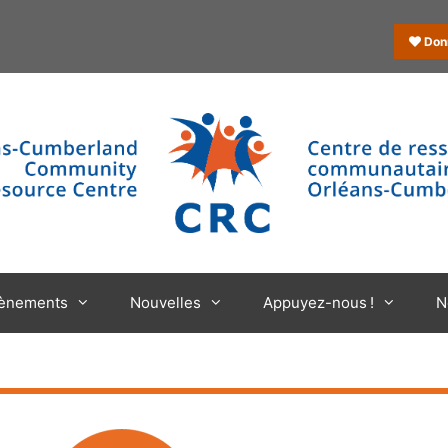
Don
ènements
Nouvelles
Appuyez-nous !
N