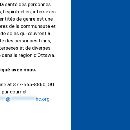
la santé des personnes
, bispirituelles, intersexes
dentités de genre est une
bres de la communauté et
 de soins qui œuvrent à
nté des personnes trans,
intersexes et de diverses
e dans la région d’Ottawa.
qué avec nous:
line at 877-565-8860; OU
par courriel:
***
@
***********
hc.org