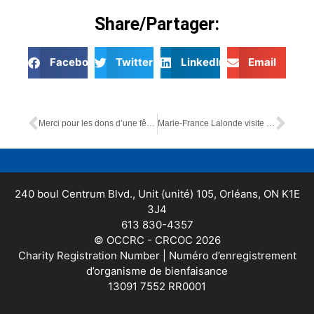
Share/Partager:
Facebook
Twitter
LinkedIn
Email
Merci pour les dons d’une fête d’anniversaire!
Marie-France Lalonde visite la halte-accueil jeunesse au CRCCOC
240 boul Centrum Blvd., Unit (unité) 105, Orléans, ON K1E
3J4
613 830-4357
© OCCRC - CRCOC 2026
Charity Registration Number | Numéro d’enregistrement
d’organisme de bienfaisance
13091 7552 RR0001