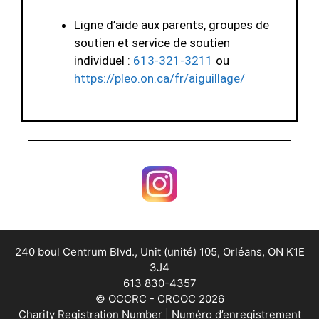
Ligne d’aide aux parents, groupes de
soutien et service de soutien
individuel :
613-321-3211
ou
https://pleo.on.ca/fr/aiguillage/
240 boul Centrum Blvd., Unit (unité) 105, Orléans, ON K1E
3J4
613 830-4357
© OCCRC - CRCOC 2026
Charity Registration Number | Numéro d’enregistrement