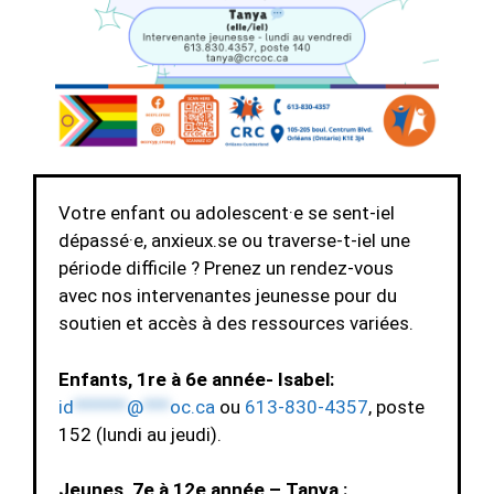
Votre enfant ou adolescent·e se sent-iel
dépassé·e, anxieux.se ou traverse-t-iel une
période difficile ? Prenez un rendez-vous
avec nos intervenantes jeunesse pour du
soutien et accès à des ressources variées.
Enfants, 1re à 6e année- Isabel:
id
******
@
***
oc.ca
ou
613-830-4357
, poste
152 (lundi au jeudi).
Jeunes, 7e à 12e année – Tanya :