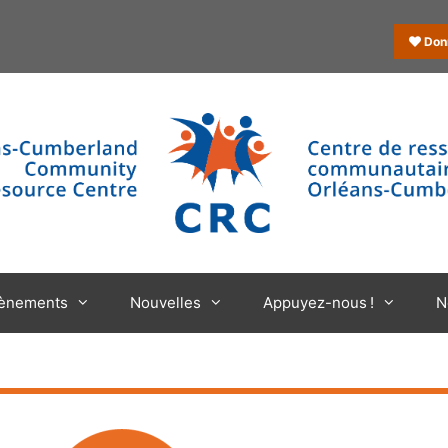
Don
ènements
Nouvelles
Appuyez-nous !
N