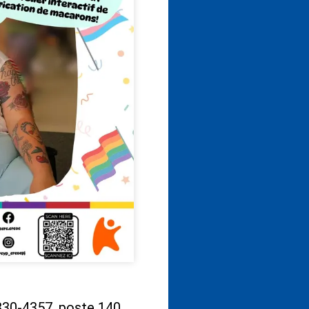
830-4357, poste 140.