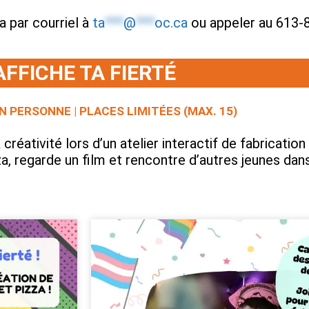
a par courriel à
ta
***
@
***
oc.ca
ou appeler au 613-
AFFICHE TA FIERTÉ
EN PERSONNE | PLACES LIMITÉES (MAX. 15)
 créativité lors d’un atelier interactif de fabricati
za, regarde un film et rencontre d’autres jeunes dan