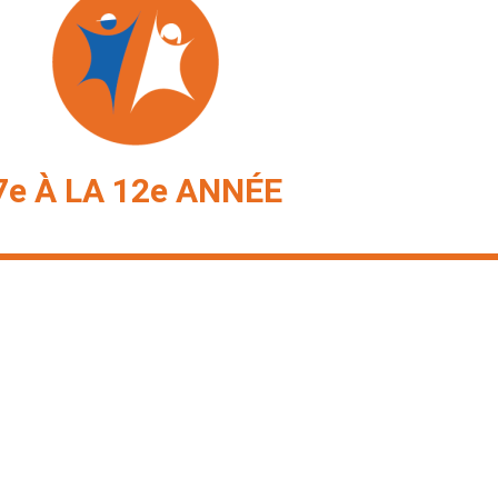
7e À LA 12e ANNÉE
Stra
so
Ateliers
Enfan