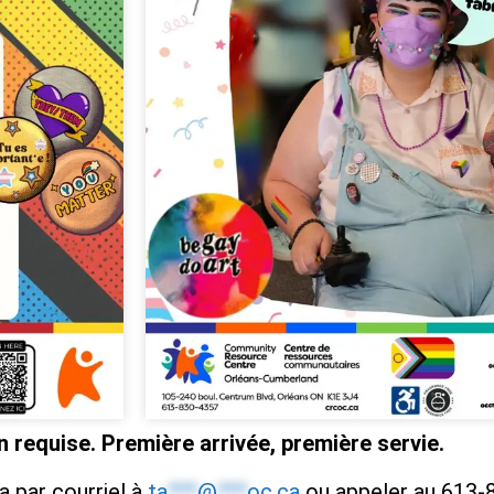
n requise. Première arrivée, première servie.
a par courriel à
ta
***
@
***
oc.ca
ou appeler au 613-