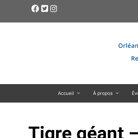
Accueil
À propos
Év
Tigre géant 