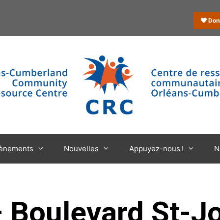
Don
ènements
Nouvelles
Appuyez-nous !
N
– Boulevard St-J