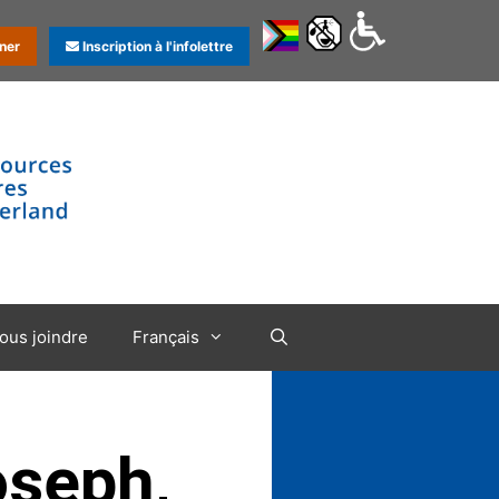
ner
Inscription à l'infolettre
ous joindre
Français
oseph,