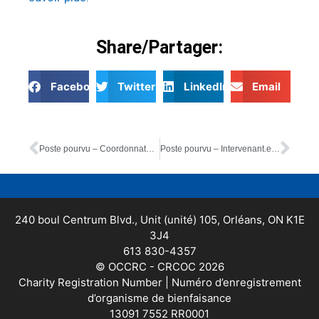
Share/Partager:
Facebook
Twitter
LinkedIn
Email
Poste pourvu – Coordonnateur.trice en communication et développement de fonds (Bilingue) – Annonce à l’interne et l’externe
Poste pourvu – Intervenant.e auprès de la famille – BILINGUE
240 boul Centrum Blvd., Unit (unité) 105, Orléans, ON K1E
3J4
613 830-4357
© OCCRC - CRCOC 2026
Charity Registration Number | Numéro d’enregistrement
d’organisme de bienfaisance
13091 7552 RR0001