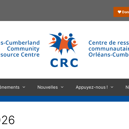
Don
ènements
Nouvelles
Appuyez-nous !
N
026