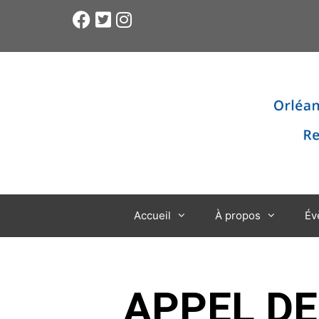
Accueil
À propos
Év
APPEL D