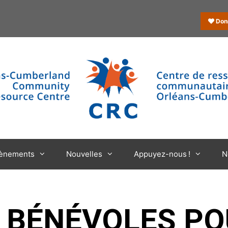
Don
ènements
Nouvelles
Appuyez-nous !
N
E BÉNÉVOLES P