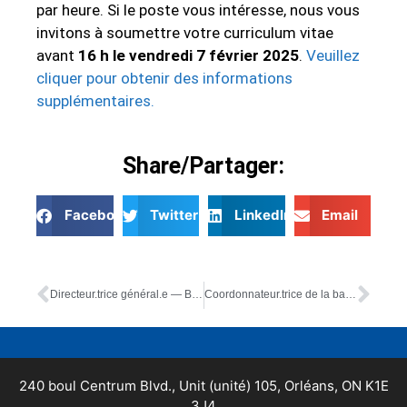
par heure. Si le poste vous intéresse, nous vous
invitons à soumettre votre curriculum vitae
avant
16 h le vendredi 7 février 2025
.
Veuillez
cliquer pour obtenir des informations
supplémentaires.
Share/Partager:
Facebook
Twitter
LinkedIn
Email
Directeur.trice général.e — BILINGUE – Poste comblé
Coordonnateur.trice de la banque alimentaire – poste bilingue
240 boul Centrum Blvd., Unit (unité) 105, Orléans, ON K1E
3J4