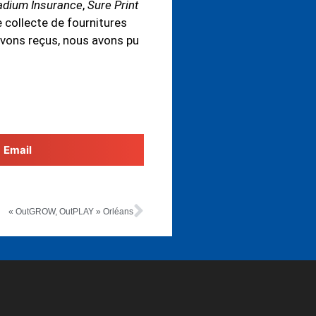
adium Insurance
,
Sure Print
 collecte de fournitures
avons reçus, nous avons pu
Email
« OutGROW, OutPLAY » Orléans