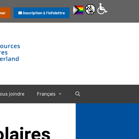
ner
Inscription à l'infolettre
ous joindre
Français
laires