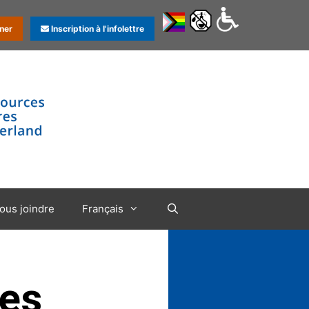
ner
Inscription à l'infolettre
ous joindre
Français
des