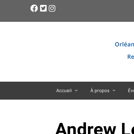
Accueil
À propos
Év
Andrew Le