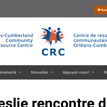
Don
ènements
Nouvelles
Appuyez-nous !
N
slie rencontre 