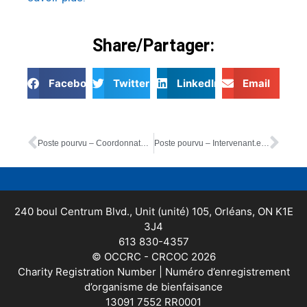
Share/Partager:
Facebook
Twitter
LinkedIn
Email
Poste pourvu – Coordonnateur.trice en communication et développement de fonds (Bilingue) – Annonce à l’interne et l’externe
Poste pourvu – Intervenant.e auprès de la famille – BILINGUE
240 boul Centrum Blvd., Unit (unité) 105, Orléans, ON K1E
3J4
613 830-4357
© OCCRC - CRCOC 2026
Charity Registration Number | Numéro d’enregistrement
d’organisme de bienfaisance
13091 7552 RR0001